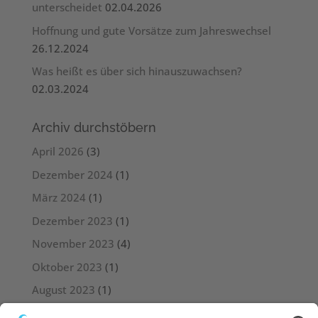
unterscheidet
02.04.2026
Hoffnung und gute Vorsätze zum Jahreswechsel
26.12.2024
Was heißt es über sich hinauszuwachsen?
02.03.2024
Archiv durchstöbern
April 2026
(3)
Dezember 2024
(1)
März 2024
(1)
Dezember 2023
(1)
November 2023
(4)
Oktober 2023
(1)
August 2023
(1)
Juli 2023
(4)