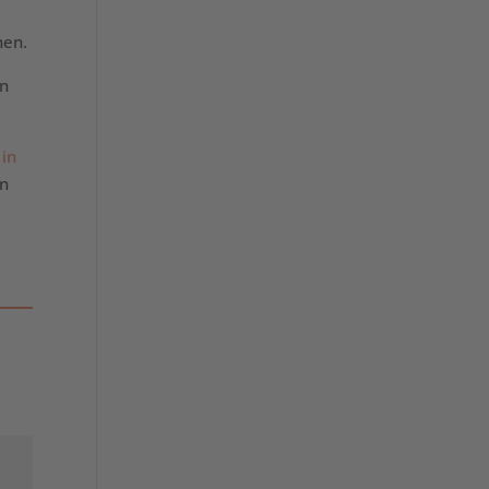
hen.
en
 in
en